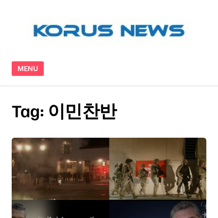
Skip to content
MENU
Tag:
이민찬반