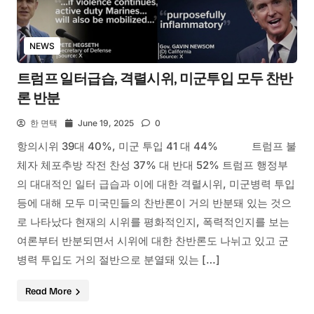
NEWS
트럼프 일터급습, 격렬시위, 미군투입 모두 찬반
론 반분
한 면택
June 19, 2025
0
항의시위 39대 40%, 미군 투입 41 대 44% 트럼프 불
체자 체포추방 작전 찬성 37% 대 반대 52% 트럼프 행정부
의 대대적인 일터 급습과 이에 대한 격렬시위, 미군병력 투입
등에 대해 모두 미국민들의 찬반론이 거의 반분돼 있는 것으
로 나타났다 현재의 시위를 평화적인지, 폭력적인지를 보는
여론부터 반분되면서 시위에 대한 찬반론도 나뉘고 있고 군
병력 투입도 거의 절반으로 분열돼 있는 […]
Read More