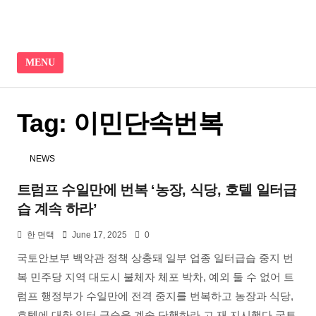
Skip to content
MENU
Tag:
이민단속번복
NEWS
트럼프 수일만에 번복 ‘농장, 식당, 호텔 일터급
습 계속 하라’
한 면택
June 17, 2025
0
국토안보부 백악관 정책 상충돼 일부 업종 일터급습 중지 번
복 민주당 지역 대도시 불체자 체포 박차, 예외 둘 수 없어 트
럼프 행정부가 수일만에 전격 중지를 번복하고 농장과 식당,
호텔에 대한 일터 급습을 계속 단행하라 고 재 지시했다 국토