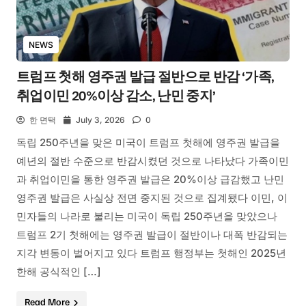
NEWS
트럼프 첫해 영주권 발급 절반으로 반감 ‘가족,
취업이민 20%이상 감소, 난민 중지’
한 면택
July 3, 2026
0
독립 250주년을 맞은 미국이 트럼프 첫해에 영주권 발급을
예년의 절반 수준으로 반감시켰던 것으로 나타났다 가족이민
과 취업이민을 통한 영주권 발급은 20%이상 급감했고 난민
영주권 발급은 사실상 전면 중지된 것으로 집계됐다 이민, 이
민자들의 나라로 불리는 미국이 독립 250주년을 맞았으나
트럼프 2기 첫해에는 영주권 발급이 절반이나 대폭 반감되는
지각 변동이 벌어지고 있다 트럼프 행정부는 첫해인 2025년
한해 공식적인 […]
Read More