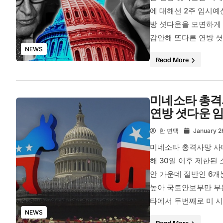
에 대해선 2주 임시예
방 셧다운을 모면하게
감안해 또다른 연방 셧
NEWS
Read More
미네소타 총격사
연방 셧다운 
한 면택
January 2
미네소타 총격사망 사
해 30일 이후 제한된
안 가운데 절반인 6개
높아 국토안보부만 부분
타에서 두번째로 미 시
NEWS
Read More