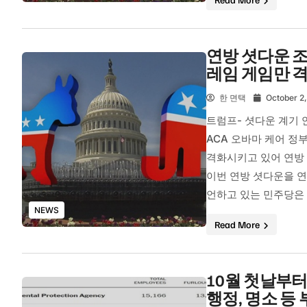
연방 셧다운 조
레임 게임만 격
한 면택
October 2
트럼프- 셧다운 계기 
ACA 오바마 케어 정
격화시키고 있어 연방
이번 연방 셧다운을 연
언하고 있는 민주당은 
NEWS
Read More
10월 첫날부터
행정, 명소 등