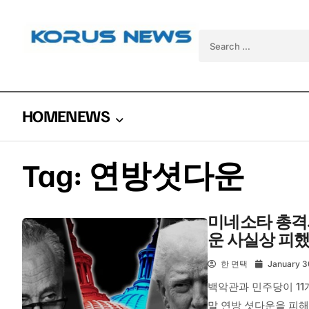
Skip to content
Search for:
HOME
NEWS
Tag:
연방셧다운
미네소타 총격
운 사실상 피
한 면택
January 3
백악관과 민주당이 11
말 연방 셧다운을 피