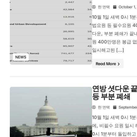
한 면택
October 1,
10월 1일 새벽 0시 
법요원 등 필수요원 4
다운, 부분 폐쇄가 끝
원 400만명은 봉급 
일시해고된 […]
NEWS
Read More
연방 셧다운 끝
등 부분 폐쇄
한 면택
September
10월 1일 새벽 0시 
에, 비필수 요원 일시 
0시 1분부터 돌입하고