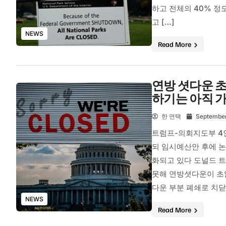
하고 전체의 40% 
고 […]
NEWS
Read More
연방 셧다운 초
하기는 아직 가
한 면택
September
트럼프-의회지도부 4인
되 임시예산안 후에 논
화되고 있다 도널드 
못해 연방셧다운이 초
다운 부분 폐쇄로 치닫
NEWS
Read More