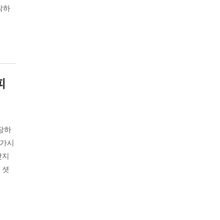
작하
피
장하
 가시
찾지
 셧