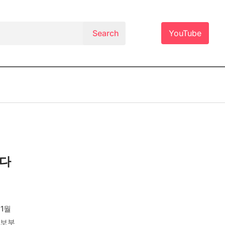
YouTube
셧다
1월
안보부