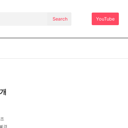
YouTube
천개
재조
 불경