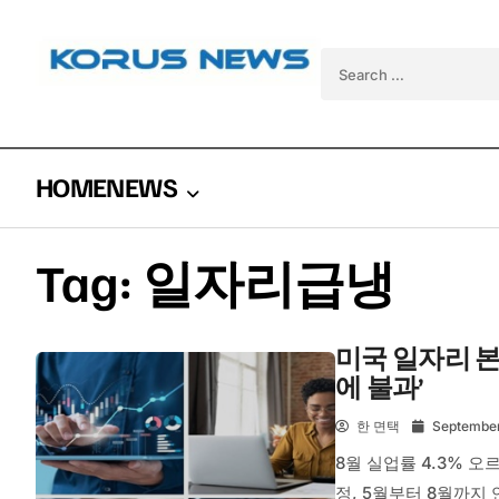
Skip to content
Search for:
HOME
NEWS
Tag:
일자리급냉
미국 일자리 본
에 불과’
한 면택
September
8월 실업률 4.3% 오
정, 5월부터 8월까지