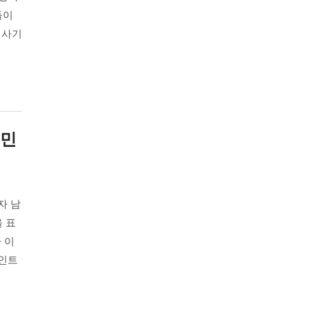
들이
 사기
이민
자 남
 표
 이
인트