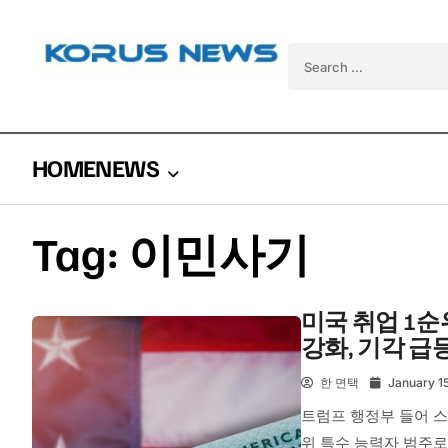
Skip to content
Search for:
HOME
NEWS
Tag:
이민사기
미국 취업 1순
강화, 기각 급
한 면택
January 1
트럼프 행정부 들어 스
위 특수 능력자 범주로