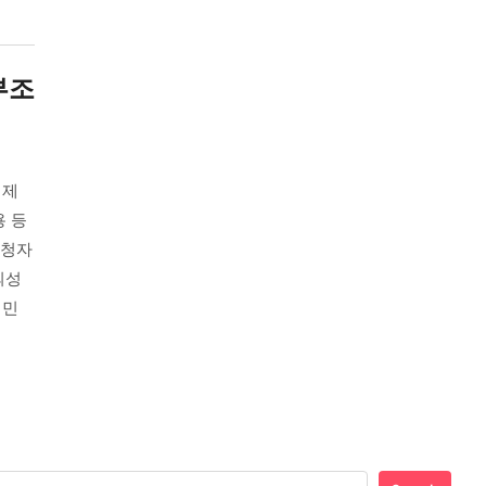
부조
 제
 등
신청자
의성
이민