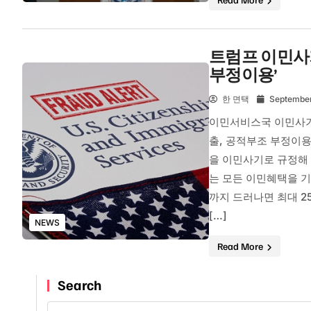
트럼프 이민사
부정이용’
한 면택
September
이민서비스국 이민사기 
출, 공적부조 부정이
을 이민사기로 규정해
는 모든 이민혜택을 
까지 드러나면 최대 2
[…]
NEWS
Read More
Search