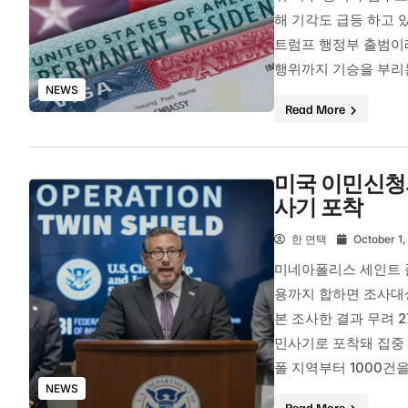
해 기각도 급등 하고
트럼프 행정부 출범이
행위까지 기승을 부리는
NEWS
Read More
미국 이민신청서
사기 포착
한 면택
October 1,
미네아폴리스 세인트 폴 
용까지 합하면 조사대
본 조사한 결과 무려 
민사기로 포착돼 집중
폴 지역부터 1000건을
NEWS
Read More