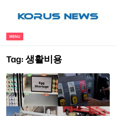
Skip to content
MENU
Tag:
생활비용