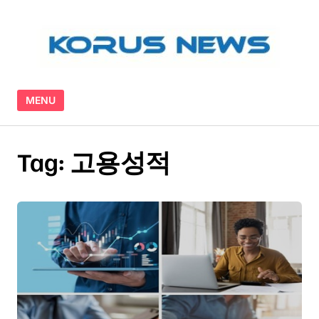
Skip to content
MENU
Tag:
고용성적