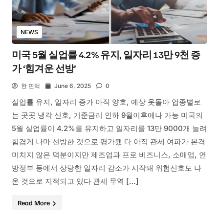
NEWS
미국 5월 실업률 4.2% 유지, 일자리 13만 9천 증
가 ‘힘겨운 선방’
한 면택
June 6, 2025
0
실업률 유지, 일자리 증가 아직 양호, 예상 웃돌아 업종별로
는 곳곳 냉각 신호, 기준금리 인하 9월이후에나 가능 미국의
5월 실업률이 4.2%를 유지하고 일자리를 13만 9000개 늘려
힘겹게 나마 선방한 것으로 평가됐 다 아직 관세 여파가 본격
미치지 않은 덕분이지만 제조업과 프로 비즈니스, 소매업, 연
방정부 등에서 상당한 일자리 감소가 시작돼 위험신호도 나
온 것으로 지적되고 있다 관세 무역 […]
Read More