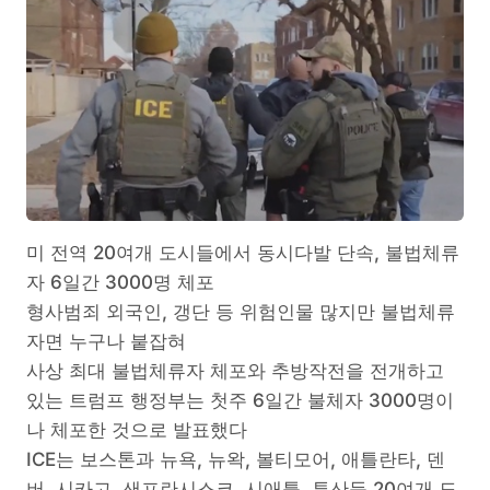
미 전역 20여개 도시들에서 동시다발 단속, 불법체류
자 6일간 3000명 체포
형사범죄 외국인, 갱단 등 위험인물 많지만 불법체류
자면 누구나 붙잡혀
사상 최대 불법체류자 체포와 추방작전을 전개하고
있는 트럼프 행정부는 첫주 6일간 불체자 3000명이
나 체포한 것으로 발표했다
ICE는 보스톤과 뉴욕, 뉴왁, 볼티모어, 애틀란타, 덴
버, 시카고, 샌프란시스코, 시애틀, 투산등 20여개 도