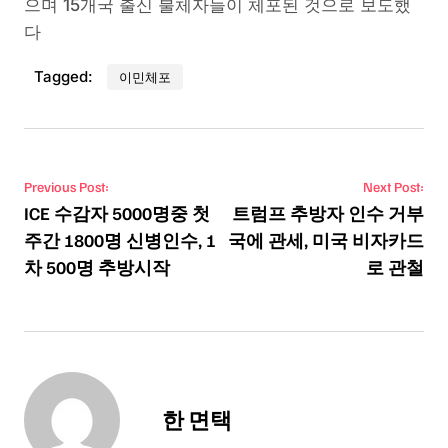
으며 15개국 출신 불체자들이 체포된 것으로 보도했
다
Tagged:
이민체포
Post navigation
Previous Post:
Next Post:
ICE 수감자 5000명중 첫
트럼프 추방자 인수 거부
주간 1800명 신병인수, 1
국에 관세, 미국 비자카드
차 500명 추방시작
로 관철
한 면택