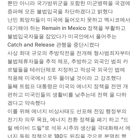
뿐만 아니라 국가방위군을 포함한 미군병력을 국경에
증파해 모든 불법입국을 차단하겠다고 밝혔다
난민 희망자들이 미국에 들어오지 못하고 멕시코에서
대기해야 하는 Remain in Mexico 정책을 부활하고
불법입국자들을 잡았다가 미국안에서 풀어주는
Catch and Release 관행을 중단시켰다
사상 최대 규모의 추방작전을 전개해 형사범죄자부터
불법체류자들을 추적 체포, 추방하고 외국인 범죄 카
르텔들을 테러단체로 지정하고 적성국 외국인 법에
적용해 미국에서 모두 몰아낼 것이라 고 강조했다
둘째 트럼프 대통령은 미국의 에너지 정책을 전면 개
편하고 미국민들의 생활비를 낮추는데 전력 을 다하
겠다고 약속했다
이를 위해 에너지 비상사태도 선포해 전임 행정부의
전기차 의무 목표, 에너지 전환 정책을 폐기 하고 “드
릴 베이비 드릴”로 석유 시추와 생산을 극대화해서 에
너지 독립 정책으로 180도 뒤집을 것으로 분명히 했