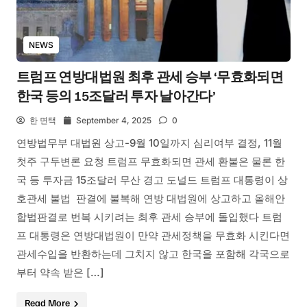
NEWS
트럼프 연방대법원 최후 관세 승부 ‘무효화되면
한국 등의 15조달러 투자 날아간다’
한 면택
September 4, 2025
0
연방법무부 대법원 상고-9월 10일까지 심리여부 결정, 11월
첫주 구두변론 요청 트럼프 무효화되면 관세 환불은 물론 한
국 등 투자금 15조달러 무산 경고 도널드 트럼프 대통령이 상
호관세 불법 판결에 불복해 연방 대법원에 상고하고 올해안
합법판결로 번복 시키려는 최후 관세 승부에 돌입했다 트럼
프 대통령은 연방대법원이 만약 관세정책을 무효화 시킨다면
관세수입을 반환하는데 그치지 않고 한국을 포함해 각국으로
부터 약속 받은 […]
Read More