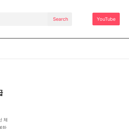
YouTube
급
선 체
복하