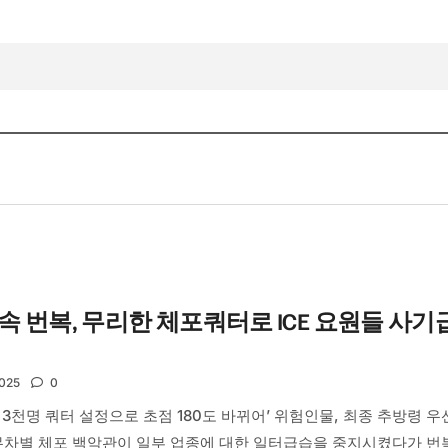
 번복, 무리한 체포쿼터로 ICE 요원들 사기
2025
0
루 3천명 쿼터 설정으로 초점 180도 바뀌어’ 위험인물, 최종 추방령 우
 무차별 체포 백악관이 일부 업종에 대한 일터급습을 중지시켰다가 번