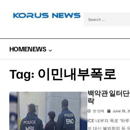
Skip to content
Search for:
HOME
NEWS
Tag:
이민내부폭로
백악관 일터단속
락
한 면택
June 18, 
ICE 내부자 폭로 ‘하
포 대신 불법취업 등