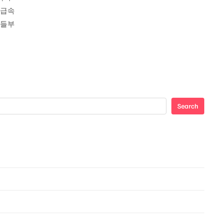
 급속
자들부
Search