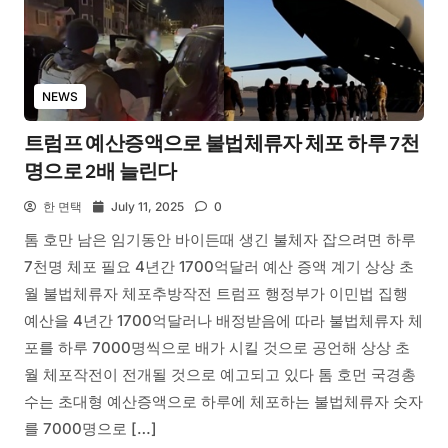
NEWS
트럼프 예산증액으로 불법체류자 체포 하루 7천
명으로 2배 늘린다
한 면택
July 11, 2025
0
톰 호만 남은 임기동안 바이든때 생긴 불체자 잡으려면 하루
7천명 체포 필요 4년간 1700억달러 예산 증액 계기 상상 초
월 불법체류자 체포추방작전 트럼프 행정부가 이민법 집행
예산을 4년간 1700억달러나 배정받음에 따라 불법체류자 체
포를 하루 7000명씩으로 배가 시킬 것으로 공언해 상상 초
월 체포작전이 전개될 것으로 예고되고 있다 톰 호먼 국경총
수는 초대형 예산증액으로 하루에 체포하는 불법체류자 숫자
를 7000명으로 […]