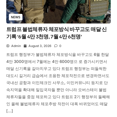
NEWS
트럼프 불법체류자 체포방식 바꾸고도 매달 신
기록 ‘6월 4만 3천명, 7월 4만 6천명’
Admin
August 3, 2026
0
트럼프 행정부가 불법체류자 체포방식을 바꾸고도 6월 한달
4만 3000명에서 7월에는 4만 6000명으 로 증가시키면서
매달 신기록을 갈아치우고 있다 트럼프 행정부는 떠들썩한
대도시 길거리 급습에서 조용한 체포작전으로 변경하면서도
국내선 공항과 이민체크인 사무소, 이민커뮤니티 등지로 단
속지역을 확대해 밀입국자들 뿐만 아니라 오버스테이 불법
체류자들을 중점 체포하고 있다 트럼프 2기 행정부의 둘째해
인 올해 불법체류자 체포추방 작전이 대폭 바뀌었어도 매달
[…]