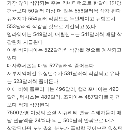
가장 많이 삭감되는 주는 커네티컷으로 한달에 1인당
평균보다 50달러 이상 더 많은 556달러씩 삭감 된다
뉴저지가 554달러 삭감으로 두번째이고 뉴햄프셔
553달러씩 삭감될 것으로 계산되고 있다
델라웨어는 549달러, 매릴랜드는 541달러씩 매달 삭
감된채 지급된다
이웃 버지니아는 522달러씩 삭감될 것으로 계산되고
있다
매사추세츠는 매달 527달러씩 줄어든다
서부지역에선 워싱턴주가 531달러씩 삭감되고 유타
는 523달러씩 줄어든다
이에 비해 플로리다는 496달러, 캘리포니아는 490
달러, 텍사스는 489달러, 조지아는 487달러로 평균
보다 적게 삭감된다
7500만명 이상의 소셜 시큐리티 연금 수혜자들이 매
달 연금액을 24%나 되는 500달러 안팎으로 대거
삭감된다면 노년층의 분노가 폭발할 것이므로 워싱턴