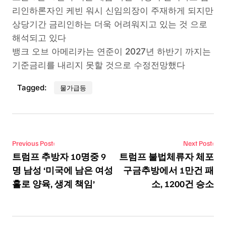
리인하론자인 케빈 워시 신임의장이 주재하게 되지만
상당기간 금리인하는 더욱 어려워지고 있는 것 으로
해석되고 있다
뱅크 오브 아메리카는 연준이 2027년 하반기 까지는
기준금리를 내리지 못할 것으로 수정전망했다
Tagged:
물가급등
Post navigation
Previous Post:
Next Post:
트럼프 추방자 10명중 9
트럼프 불법체류자 체포
명 남성 ‘미국에 남은 여성
구금추방에서 1만건 패
홀로 양육, 생계 책임’
소, 1200건 승소