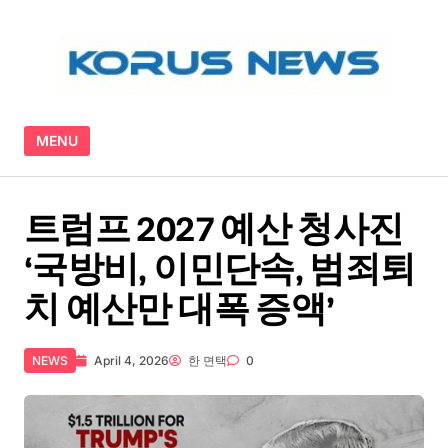
Skip to content
MENU
트럼프 2027 예산 청사진
‘국방비, 이민단속, 범죄퇴
치 예산만 대폭 증액’
NEWS
April 4, 2026
한 면택
0