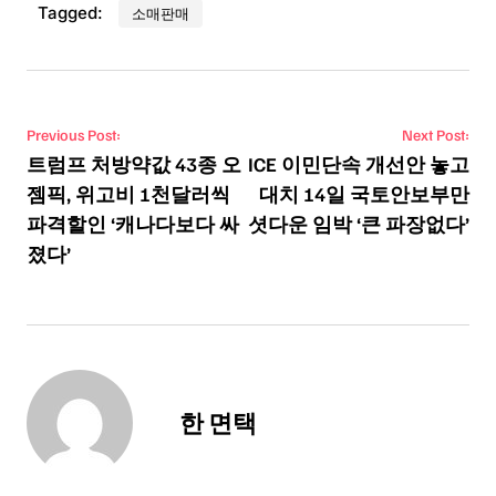
Tagged:
소매판매
Post navigation
Previous Post:
Next Post:
트럼프 처방약값 43종 오
ICE 이민단속 개선안 놓고
젬픽, 위고비 1천달러씩
대치 14일 국토안보부만
파격할인 ‘캐나다보다 싸
셧다운 임박 ‘큰 파장없다’
졌다’
한 면택