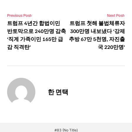
Post navigation
Previous Post:
Next Post:
트럼프 4년간 합법이민
트럼프 첫해 불법체류자
반토막으로 240만명 감축
300만명 내보냈다 ‘강제
‘직계 가족이민 165만 급
추방 67만 5천명, 자진출
감 직격탄’
국 220만명’
한 면택
#83 (no Title)