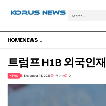
Skip to content
Search for:
HOME
NEWS
트럼프 H1B 외국인
NEWS
November 14, 2025
한 면택
0