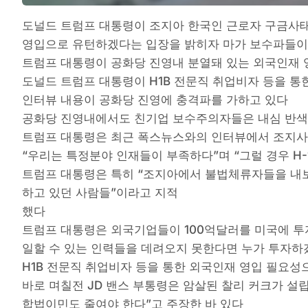
도널드 트럼프 대통령이 조지아 한국인 근로자 구금사태를
영입으로 유턴하겠다는 입장을 밝히자 마가 보수파들이
트럼프 대통령이 공화당 진영내 분열돼 있는 외국인재 
도널드 트럼프 대통령이 H1B 전문직 취업비자 등을 통
인터뷰 내용이 공화당 진영에 충격파를 가하고 있다
공화당 진영내에서도 친기업 보수주의자들은 내심 반색
트럼프 대통령은 최근 폭스뉴스와의 인터뷰에서 조지사
“우리는 특정분야 인재들이 부족하다”며 “그럴 경우 H-
트럼프 대통령은 특히 “조지아에서 불법체류자들을 내보
하고 있던 사람들”이라고 지적
했다
트럼프 대통령은 외국기업들이 100억달러를 미국에 투
일할 수 있는 인력들을 데려오지 못한다면 누가 투자
H1B 전문직 취업비자 등을 통한 외국인재 영입 필요
바로 며칠전 JD 밴스 부통령은 암살된 찰리 커크가 설
합법이민도 줄여야 한다”고 주장한 바 있다