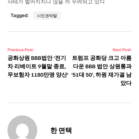
사태가 벌어지지나 않을 까 우려되고 있다
Tagged:
시민권박탈
Post navigation
Previous Post:
Next Post:
공화상원 BBB법안 ‘전기
트럼프 공화당 크고 아름
차 리베이트 9월말 종료,
다운 BBB 법안 상원통과
무보험자 1180만명 양산’
‘51대 50’, 하원 재가결 남
았다
한 면택