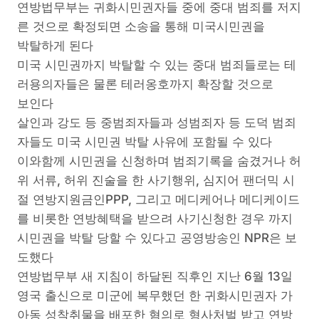
연방법무부는 귀화시민권자들 중에 중대 범죄를 저지
른 것으로 확정되면 소송을 통해 미국시민권을
박탈하게 된다
미국 시민권까지 박탈할 수 있는 중대 범죄들로는 테
러용의자들은 물론 테러옹호까지 확장할 것으로
보인다
살인과 강도 등 중범죄자들과 성범죄자 등 도덕 범죄
자들도 미국 시민권 박탈 사유에 포함될 수 있다
이와함께 시민권을 신청하며 범죄기록을 숨겼거나 허
위 서류, 허위 진술을 한 사기행위, 심지어 팬더믹 시
절 연방지원금인PPP, 그리고 메디케어나 메디케이드
를 비롯한 연방혜택을 받으려 사기신청한 경우 까지
시민권을 박탈 당할 수 있다고 공영방송인 NPR은 보
도했다
연방법무부 새 지침이 하달된 직후인 지난 6월 13일
영국 출신으로 미군에 복무했던 한 귀화시민권자 가
아동 성착취물을 배포한 혐의로 형사처벌 받고 연방