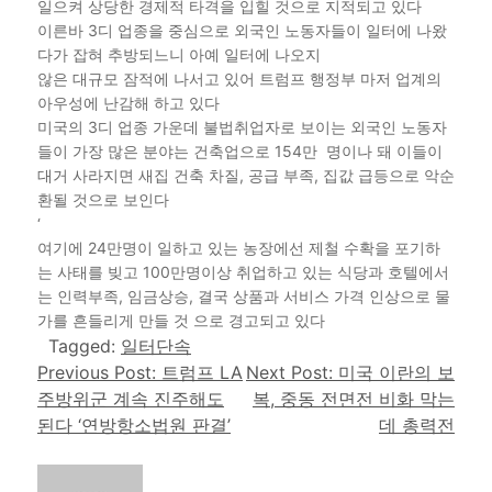
일으켜 상당한 경제적 타격을 입힐 것으로 지적되고 있다
이른바 3디 업종을 중심으로 외국인 노동자들이 일터에 나왔
다가 잡혀 추방되느니 아예 일터에 나오지
않은 대규모 잠적에 나서고 있어 트럼프 행정부 마저 업계의
아우성에 난감해 하고 있다
미국의 3디 업종 가운데 불법취업자로 보이는 외국인 노동자
들이 가장 많은 분야는 건축업으로 154만 명이나 돼 이들이
대거 사라지면 새집 건축 차질, 공급 부족, 집값 급등으로 악순
환될 것으로 보인다
‘
여기에 24만명이 일하고 있는 농장에선 제철 수확을 포기하
는 사태를 빚고 100만명이상 취업하고 있는 식당과 호텔에서
는 인력부족, 임금상승, 결국 상품과 서비스 가격 인상으로 물
가를 흔들리게 만들 것 으로 경고되고 있다
Tagged:
일터단속
Post navigation
Previous Post:
트럼프 LA
Next Post:
미국 이란의 보
주방위군 계속 진주해도
복, 중동 전면전 비화 막는
된다 ‘연방항소법원 판결’
데 총력전