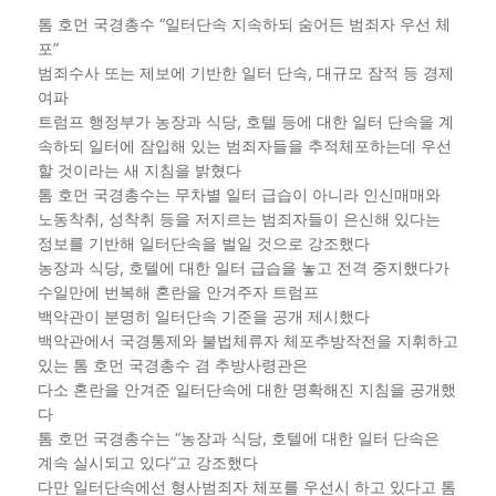
톰 호먼 국경총수 “일터단속 지속하되 숨어든 범죄자 우선 체
포”
범죄수사 또는 제보에 기반한 일터 단속, 대규모 잠적 등 경제
여파
트럼프 행정부가 농장과 식당, 호텔 등에 대한 일터 단속을 계
속하되 일터에 잠입해 있는 범죄자들을 추적체포하는데 우선
할 것이라는 새 지침을 밝혔다
톰 호먼 국경총수는 무차별 일터 급습이 아니라 인신매매와
노동착취, 성착취 등을 저지르는 범죄자들이 은신해 있다는
정보를 기반해 일터단속을 벌일 것으로 강조했다
농장과 식당, 호텔에 대한 일터 급습을 놓고 전격 중지했다가
수일만에 번복해 혼란을 안겨주자 트럼프
백악관이 분명히 일터단속 기준을 공개 제시했다
백악관에서 국경통제와 불법체류자 체포추방작전을 지휘하고
있는 톰 호먼 국경총수 겸 추방사령관은
다소 혼란을 안겨준 일터단속에 대한 명확해진 지침을 공개했
다
톰 호먼 국경총수는 “농장과 식당, 호텔에 대한 일터 단속은
계속 실시되고 있다”고 강조했다
다만 일터단속에선 형사범죄자 체포를 우선시 하고 있다고 톰