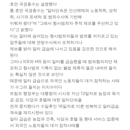
호먼 국경총수는 설명했다
톰 호먼 국경총수는 “일터단속은 인신매매와 노동착취, 성착
취, 사기와 돈세탁 등 범죄수사에 기반해
이뤄져 왔다”며 “그래서 형사범죄자 추적 체포를 우선하고 있
다”고 밝혔다
이는 일터에 숨어있는 형사범죄자들과 범죄를 저지르고 있는
업주들에 대해 연방수사에서 포착하거나
제보를 받아 일터 급습에 나서고 있음을 강조한 것으로 해석
된다
그러나 ICE와 HIS 등이 일터를 급습했을 때 범죄혐의자만 체
포하고 형사범죄 기록이 없는 불법 체류자 들은 내버려 둘지
는 확실치 않은 것으로 보인다
때문에 일터 급습으로 외국인 노동자들이 대거 잠적하는 사태
가 수그러 들지는 미지수이다
트럼프 행정부는 대통령의 시사로 지난 12일자로 농장과 육가
공 공장, 식당과 호텔에 대한 일터단속을
전격 중지했다가 수일후인 16일자로 이른 번복하고 일터급습
계속을 재지시한바 있다
일터 급습은 농업과 건축, 식당과 호텔 등 환대 서비스 업종에
서 외국인 노동자들의 대거 잠적사태를