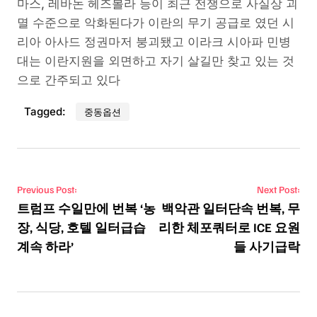
마스, 레바논 헤즈볼라 등이 최근 전쟁으로 사실상 괴
멸 수준으로 악화된다가 이란의 무기 공급로 였던 시
리아 아사드 정권마저 붕괴됐고 이라크 시아파 민병
대는 이란지원을 외면하고 자기 살길만 찾고 있는 것
으로 간주되고 있다
Tagged:
중동옵션
Post navigation
Previous Post:
Next Post:
트럼프 수일만에 번복 ‘농
백악관 일터단속 번복, 무
장, 식당, 호텔 일터급습
리한 체포쿼터로 ICE 요원
계속 하라’
들 사기급락