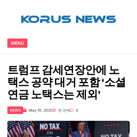
Skip to content
MENU
트럼프 감세연장안에 노
택스 공약 대거 포함 ‘소셜
연금 노택스는 제외’
NEWS
May 19, 2025
한 면택
0