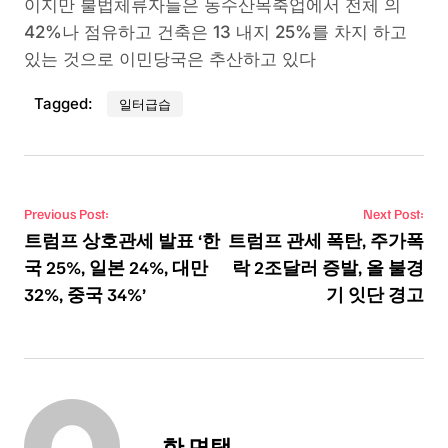
이지만 불법체류자들은 농수산목축업에서 전체 의
42%나 점유하고 건축은 13 내지 25%를 차지 하고
있는 것으로 이민당국은 추산하고 있다
Tagged:
일터급습
Post navigation
Previous Post:
Next Post:
트럼프 상호관세 발표 ‘한
트럼프 관세 폭탄, 주가폭
국 25%, 일본 24%, 대만
락 2조달러 증발, 올 불경
32%, 중국 34%’
기 잇단 경고
한 면택