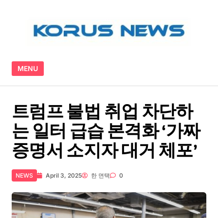
Skip to content
MENU
트럼프 불법 취업 차단하
는 일터 급습 본격화 ‘가짜
증명서 소지자 대거 체포’
NEWS
April 3, 2025
한 면택
0