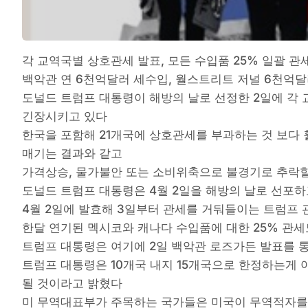
각 교역국별 상호관세 발표, 모든 수입품 25% 일괄 관
백악관 연 6천억달러 세수입, 월스트리트 저널 6천억
도널드 트럼프 대통령이 해방의 날로 선정한 2일에 각
긴장시키고 있다
한국을 포함해 21개국에 상호관세를 부과하는 것 보다
매기는 결과와 같고
가격상승, 물가불안 또는 소비위축으로 불경기로 추락
도널드 트럼프 대통령은 4월 2일을 해방의 날로 선포
4월 2일에 발효해 3일부터 관세를 거둬들이는 트럼프 
한달 연기된 멕시코와 캐나다 수입품에 대한 25% 관
트럼프 대통령은 여기에 2일 백악관 로즈가든 발표를 
트럼프 대통령은 10개국 내지 15개국으로 한정하는게
될 것이라고 밝혔다
미 무역대표부가 주목하는 국가들은 미국이 무역적자를 많