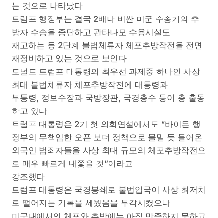
는 것으로 나타났다
트럼프 행정부는 결국 2배나 비싼 미군 수송기의 추
방자 수송을 중단하고 관타나모 수용시설도
재고하는 등 2단계 불법체류자 체포추방작전을 전면
재정비하고 있는 것으로 보인다
도널드 트럼프 대통령의 최우선 과제중 하나인 사상
최대 불법체류자 체포추방작전에 대통령과
부통령, 정보수장과 국방장관, 국경총수 등이 총 출동
하고 있다
트럼프 대통령은 2기 첫 의회연설에서도 “바이든 행
정부의 무책임한 오픈 보더 정책으로 물밀 듯 들어온
외국인 범죄자들을 사상 최대 규모의 체포추방작전으
로 매우 빠르게 내쫓을 것”이라고
강조했다
트럼프 대통령은 국경봉쇄로 불법입국이 사상 최저치
로 떨어지는 기록을 세웠음을 부각시켰으나
미국내에서의 체포와 추방에는 아직 만족하지 못하고