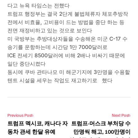
다고 뉴욕 타임스는 전했다
트럼프 행정부는 결국 2단계 불법체류자 체포추방작
전에서 비효율, 고비용이 드는 방법을 중단 하는 등
전면 재정비하고 있는 것으로 보인다
미 국방부는 추방대상자들을 수송해온 미군 C-17 수
송기를 운항하는데 시간당 1만 7000달러로
ICE 전세기 8500달러에 비해 2배나 비싸기 때문에
일단 중단시켰다
동시에 쿠바 관타나모 미 해군기지에 3만명을 수용할
텐트 시설을 세우는 작업도 재고하기로 했다
Post navigation
Previous Post:
Next Post:
트럼프 멕시코, 캐나다 자
트럼프-머스크 부처당 수
동차 관세 한달 유예
만명씩 해고, 100만명이