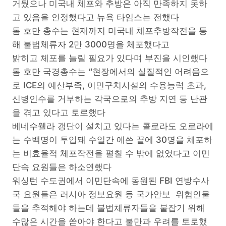
거뒀으나 미국내 체포와 추방은 아직 만족하지 못하
고 있음을 인정했다고 뉴욕 타임스는 전했다
톰 호만 총수는 현재까지 미국내 체포추방작전을 통
해 불법체류자 2만 3000명을 체포했다고
밝히고 체포를 늘릴 필요가 있다며 부진을 시인했다
톰 호만 국경총수는 “현장에서의 실질적인 어려움으
로 ICE의 예산부족, 이민구치시설의 수용능력 초과,
신병인수를 거부하는 각국으로의 추방 지연 등 난관
을 겪고 있다고 토로했다
베네수웰라 갱단이 설치고 있다는 콜로라도 오로라에
는 수백명이 투입돼 수일간 애쓴 끝에 30명을 체포하
는 비효율적 체포작전을 펼칠 수 밖에 없었다고 이민
단속 요원들은 하소연했다
워싱턴 수도권에서 이민단속에 동원된 FBI 연방수사
국 요원들은 러시아 정보요원 등 국가안보 위험인물
들을 추적해야 하는데 불법체류자들을 붙잡기 위해
수많은 시간을 쏟아야 한다고 불만과 우려를 토로했