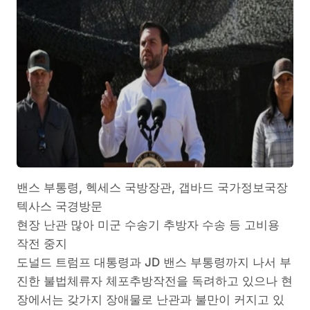
밴스 부통령, 헥세스 국방장관, 갭바드 국가정보국장
텍사스 국경방문
현장 난관 많아 미군 수송기 추방자 수송 등 고비용
작전 중지
도널드 트럼프 대통령과 JD 밴스 부통령까지 나서 부
진한 불법체류자 체포추방작전을 독려하고 있으나 현
장에서는 갖가지 장애물로 난관과 불만이 커지고 있