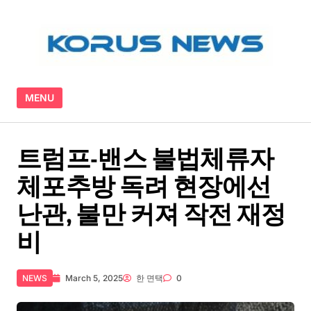
Skip to content
MENU
트럼프-밴스 불법체류자
체포추방 독려 현장에선
난관, 불만 커져 작전 재정
비
NEWS
March 5, 2025
한 면택
0