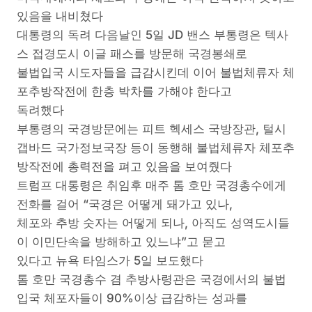
있음을 내비쳤다
대통령의 독려 다음날인 5일 JD 밴스 부통령은 텍사
스 접경도시 이글 패스를 방문해 국경봉쇄로
불법입국 시도자들을 급감시킨데 이어 불법체류자 체
포추방작전에 한층 박차를 가해야 한다고
독려했다
부통령의 국경방문에는 피트 헥세스 국방장관, 털시
갭바드 국가정보국장 등이 동행해 불법체류자 체포추
방작전에 총력전을 펴고 있음을 보여줬다
트럼프 대통령은 취임후 매주 톰 호만 국경총수에게
전화를 걸어 “국경은 어떻게 돼가고 있나,
체포와 추방 숫자는 어떻게 되나, 아직도 성역도시들
이 이민단속을 방해하고 있느냐”고 묻고
있다고 뉴욕 타임스가 5일 보도했다
톰 호만 국경총수 겸 추방사령관은 국경에서의 불법
입국 체포자들이 90%이상 급감하는 성과를