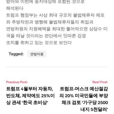
받아와 이번에 중지대상에 포함된 것으로
해석된다
트럼프 행정부는 사상 최대 규모의 불법체류자 체포
와 추방작전과 병행해 불법체류자들의 취업과
연방차원의 지원혜택을 최대한 틀어막으면 상당수 미
국을 떠날 것이라는 판단에서 잇따른 강경
조치를 취하고 있는 것으로 보인다
Tagged:
연방지원
Post navigation
Previous Post:
Next Post:
트럼프 4월부터 자동차,
트럼프-머스크 예산절감
반도체, 제약에도 25%이
의 20% 미국민들에 부양
상 관세 ‘한국 초비상’
체크 검토 ‘가구당 2500
내지 5천달러’