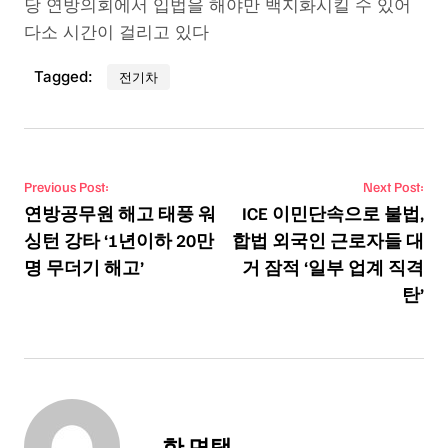
당 연방의회에서 입법을 해야만 백지화시킬 수 있어
다소 시간이 걸리고 있다
Tagged:
전기차
Post navigation
Previous Post:
Next Post:
연방공무원 해고 태풍 워
ICE 이민단속으로 불법,
싱턴 강타 ‘1년이하 20만
합법 외국인 근로자들 대
명 무더기 해고’
거 잠적 ‘일부 업계 직격
탄’
한 면택