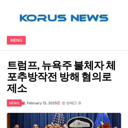
Skip to content
MENU
트럼프, 뉴욕주 불체자 체
포추방작전 방해 혐의로
제소
NEWS
February 13, 2025
한 면택
0