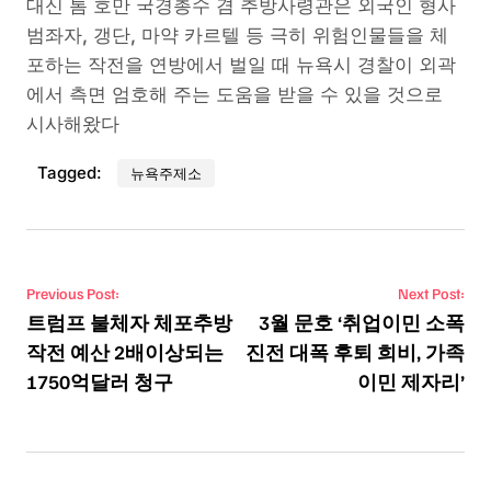
대신 톰 호만 국경총수 겸 추방사령관은 외국인 형사
범좌자, 갱단, 마약 카르텔 등 극히 위험인물들을 체
포하는 작전을 연방에서 벌일 때 뉴욕시 경찰이 외곽
에서 측면 엄호해 주는 도움을 받을 수 있을 것으로
시사해왔다
Tagged:
뉴욕주제소
Post navigation
Previous Post:
Next Post:
트럼프 불체자 체포추방
3월 문호 ‘취업이민 소폭
작전 예산 2배이상되는
진전 대폭 후퇴 희비, 가족
1750억달러 청구
이민 제자리’