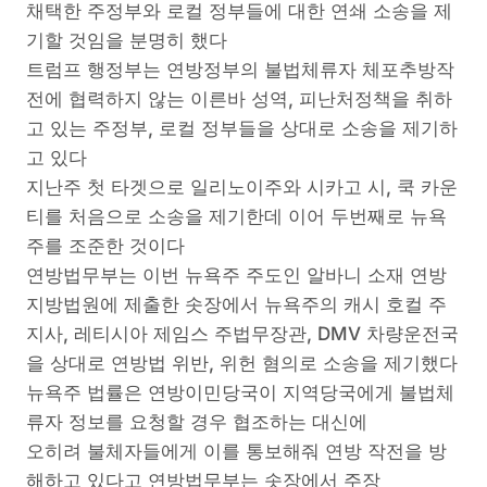
채택한 주정부와 로컬 정부들에 대한 연쇄 소송을 제
기할 것임을 분명히 했다
트럼프 행정부는 연방정부의 불법체류자 체포추방작
전에 협력하지 않는 이른바 성역, 피난처정책을 취하
고 있는 주정부, 로컬 정부들을 상대로 소송을 제기하
고 있다
지난주 첫 타겟으로 일리노이주와 시카고 시, 쿡 카운
티를 처음으로 소송을 제기한데 이어 두번째로 뉴욕
주를 조준한 것이다
연방법무부는 이번 뉴욕주 주도인 알바니 소재 연방
지방법원에 제출한 솟장에서 뉴욕주의 캐시 호컬 주
지사, 레티시아 제임스 주법무장관, DMV 차량운전국
을 상대로 연방법 위반, 위헌 혐의로 소송을 제기했다
뉴욕주 법률은 연방이민당국이 지역당국에게 불법체
류자 정보를 요청할 경우 협조하는 대신에
오히려 불체자들에게 이를 통보해줘 연방 작전을 방
해하고 있다고 연방법무부는 솟장에서 주장